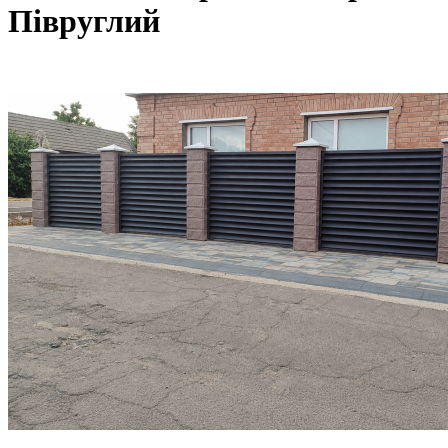
Півруглий