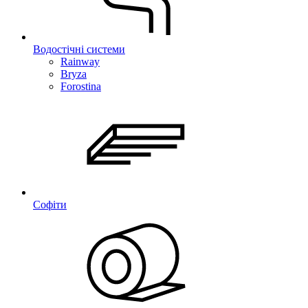
Водостічні системи
Rainway
Bryza
Forostina
Софіти