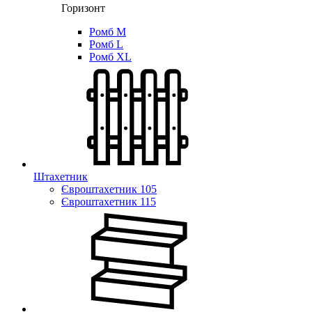
Горизонт
Ромб M
Ромб L
Ромб XL
Штахетник
Євроштахетник 105
Євроштахетник 115