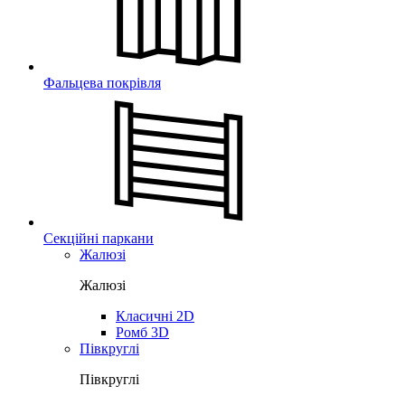
Фальцева покрівля
Секційні паркани
Жалюзі
Жалюзі
Класичні 2D
Ромб 3D
Півкруглі
Півкруглі