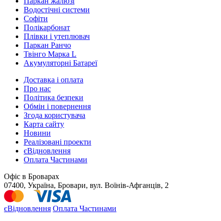
Паркан жалюзі
Водостічні системи
Софіти
Полікарбонат
Плівки і утеплювач
Паркан Ранчо
Твінго Марка L
Акумуляторні Батареї
Доставка і оплата
Про нас
Політика безпеки
Обмін і повернення
Згода користувача
Карта сайту
Новини
Реалізовані проекти
єВідновлення
Оплата Частинами
Офіс в Броварах
07400, Україна, Бровари, вул. Воїнів-Афганців, 2
єВідновлення
Оплата Частинами