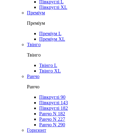
Півкруглі L
Півкруглі XL
Преміум
Преміум
Преміум L
Преміум XL
Твінго
Твінго
Твінго L
Твінго XL
Ранчо
Ранчо
Півкруглі 90
Півкруглі 143
Півкруглі 182
Ранчо N 182
Ранчо N 227
Ранчо N 290
Горизонт