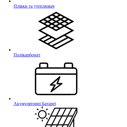
Плівки та утеплювач
Полікарбонат
Акумуляторні Батареї