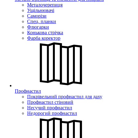
Металочерепиця
Ущільнювачі
Саморізи
Спец. планки
Флюгарки
Конькова стрічка
Фарба коректор
Профнастил
Покрівельний профнастил для даху
Профнастил стіновий
Несучий профнастил
Недорогий профнастил