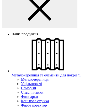
Наша продукція
Металочерепиця та елементи для покрівлі
Металочерепиця
Ущільнювачі
Саморізи
Спец. планки
Флюгарки
Конькова стрічка
Фарба коректор