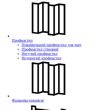
Профнастил
Покрівельний профнастил для даху
Профнастил стіновий
Несучий профнастил
Недорогий профнастил
Фальцева покрівля