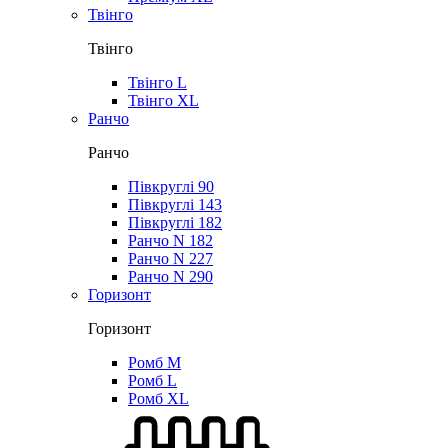
Твінго
Твінго
Твінго L
Твінго XL
Ранчо
Ранчо
Півкруглі 90
Півкруглі 143
Півкруглі 182
Ранчо N 182
Ранчо N 227
Ранчо N 290
Горизонт
Горизонт
Ромб M
Ромб L
Ромб XL