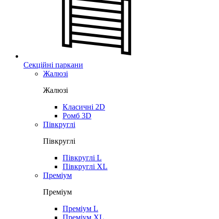
Секційні паркани
Жалюзі
Жалюзі
Класичні 2D
Ромб 3D
Півкруглі
Півкруглі
Півкруглі L
Півкруглі XL
Преміум
Преміум
Преміум L
Преміум XL