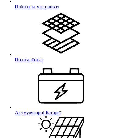
Плівки та утеплювач
Полікарбонат
Акумуляторні Батареї