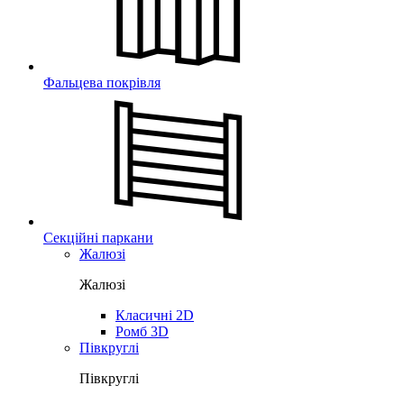
Фальцева покрівля
Секційні паркани
Жалюзі
Жалюзі
Класичні 2D
Ромб 3D
Півкруглі
Півкруглі