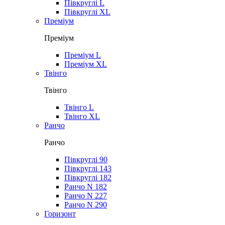
Півкруглі L
Півкруглі XL
Преміум
Преміум
Преміум L
Преміум XL
Твінго
Твінго
Твінго L
Твінго XL
Ранчо
Ранчо
Півкруглі 90
Півкруглі 143
Півкруглі 182
Ранчо N 182
Ранчо N 227
Ранчо N 290
Горизонт