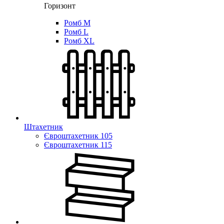
Горизонт
Ромб M
Ромб L
Ромб XL
Штахетник
Євроштахетник 105
Євроштахетник 115