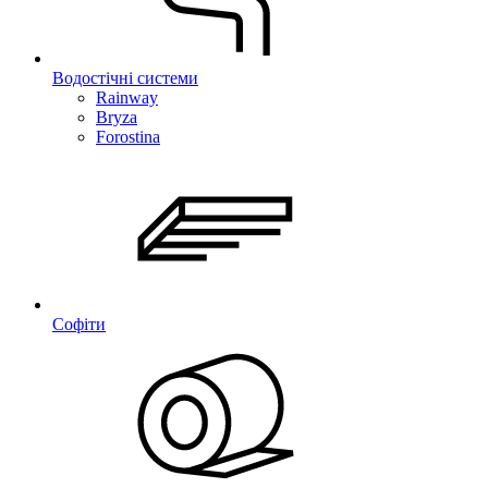
Водостічні системи
Rainway
Bryza
Forostina
Софіти