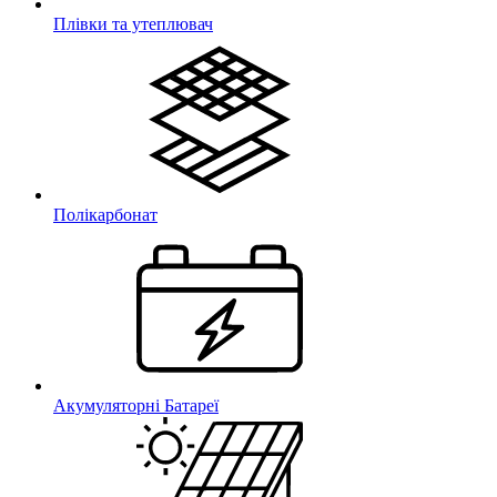
Плівки та утеплювач
Полікарбонат
Акумуляторні Батареї