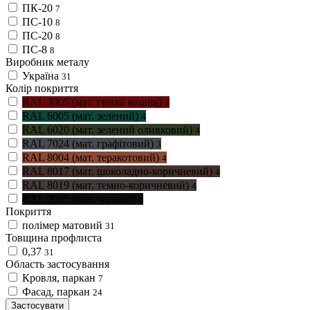
ПК-20
7
ПС-10
8
ПС-20
8
ПС-8
8
Виробник металу
Україна
31
Колір покриття
RAL 3005 (мат. гнила вишня)
4
RAL 6005 (мат. зелений)
4
RAL 6020 (мат. зелений оливковий)
4
RAL 7024 (мат. графітовий)
3
RAL 8004 (мат. теракотовий)
4
RAL 8017 (мат. шоколадно-коричневий)
4
RAL 8019 (мат. темно-коричневий)
4
RAL 9005 (мат. чорний)
4
Покриття
полімер матовий
31
Товщина профлиста
0,37
31
Область застосування
Кровля, паркан
7
Фасад, паркан
24
Застосувати