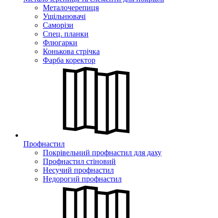
Металочерепиця
Ущільнювачі
Саморізи
Спец. планки
Флюгарки
Конькова стрічка
Фарба коректор
Профнастил
Покрівельний профнастил для даху
Профнастил стіновий
Несучий профнастил
Недорогий профнастил