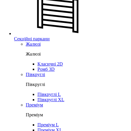
Секційні паркани
Жалюзі
Жалюзі
Класичні 2D
Ромб 3D
Півкруглі
Півкруглі
Півкруглі L
Півкруглі XL
Преміум
Преміум
Преміум L
Преміум XL