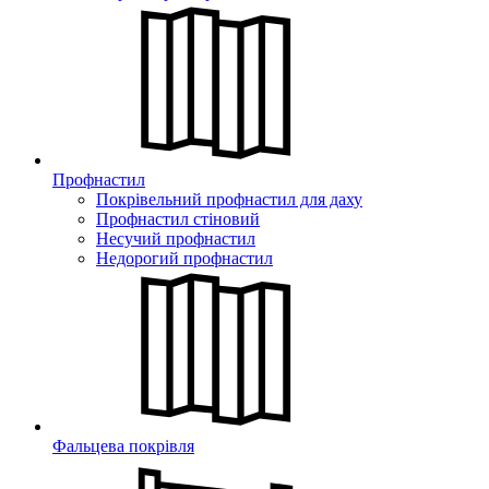
Профнастил
Покрівельний профнастил для даху
Профнастил стіновий
Несучий профнастил
Недорогий профнастил
Фальцева покрівля