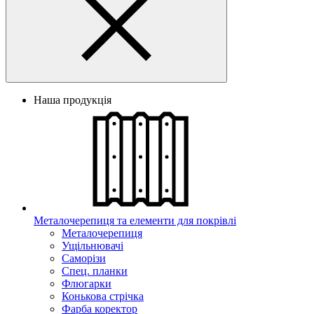
Наша продукція
Металочерепиця та елементи для покрівлі
Металочерепиця
Ущільнювачі
Саморізи
Спец. планки
Флюгарки
Конькова стрічка
Фарба коректор