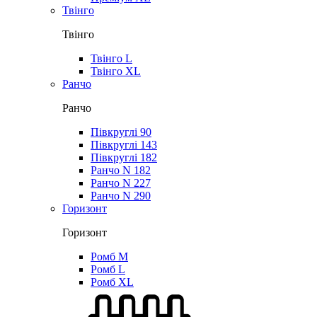
Твінго
Твінго
Твінго L
Твінго XL
Ранчо
Ранчо
Півкруглі 90
Півкруглі 143
Півкруглі 182
Ранчо N 182
Ранчо N 227
Ранчо N 290
Горизонт
Горизонт
Ромб M
Ромб L
Ромб XL