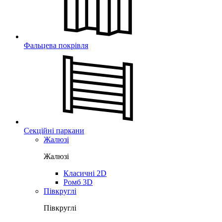
Фальцева покрівля
Секційні паркани
Жалюзі
Жалюзі
Класичні 2D
Ромб 3D
Півкруглі
Півкруглі