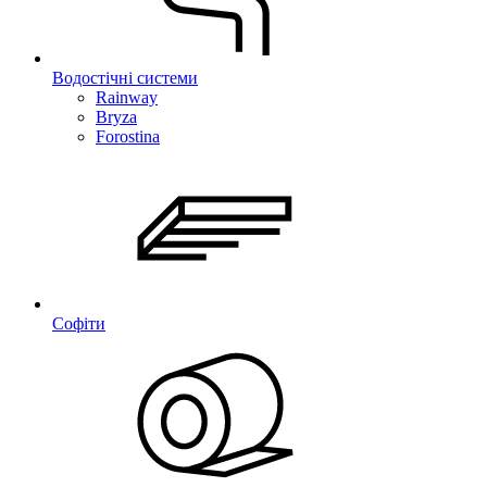
Водостічні системи
Rainway
Bryza
Forostina
Софіти