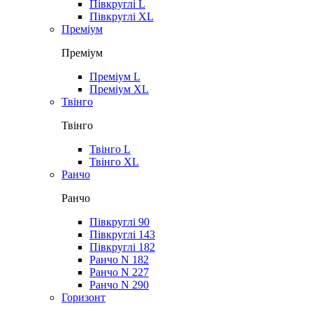
Півкруглі L
Півкруглі XL
Преміум
Преміум
Преміум L
Преміум XL
Твінго
Твінго
Твінго L
Твінго XL
Ранчо
Ранчо
Півкруглі 90
Півкруглі 143
Півкруглі 182
Ранчо N 182
Ранчо N 227
Ранчо N 290
Горизонт