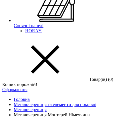
Сонячні панелі
HORAY
Товар(iв) (0)
Кошик порожній!
Оформлення
Головна
Металочерепиця та елементи для покрівлі
Металочерепиця
Металочерепиця Монтерей Німеччина