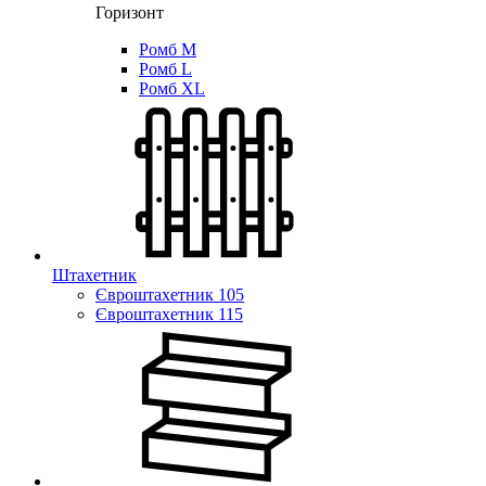
Горизонт
Ромб M
Ромб L
Ромб XL
Штахетник
Євроштахетник 105
Євроштахетник 115