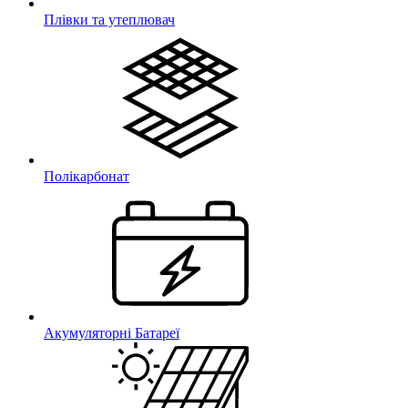
Плівки та утеплювач
Полікарбонат
Акумуляторні Батареї