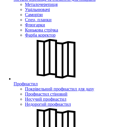
Металочерепиця
Ущільнювачі
Саморізи
Спец. планки
Флюгарки
Конькова стрічка
Фарба коректор
Профнастил
Покрівельний профнастил для даху
Профнастил стіновий
Несучий профнастил
Недорогий профнастил