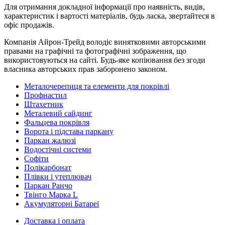
Для отримання докладної інформації про наявність, видів,
характеристик і вартості матеріалів, будь ласка, звертайтеся в
офіс продажів.
Компанія Айрон-Трейд володіє винятковими авторськими
правами на графічні та фотографічні зображення, що
використовуються на сайті. Будь-яке копіювання без згоди
власника авторських прав заборонено законом.
Металочерепиця та елементи для покрівлі
Профнастил
Штахетник
Металевий сайдинг
Фальцева покрівля
Ворота і підстава паркану
Паркан жалюзі
Водостічні системи
Софіти
Полікарбонат
Плівки і утеплювач
Паркан Ранчо
Твінго Марка L
Акумуляторні Батареї
Доставка і оплата