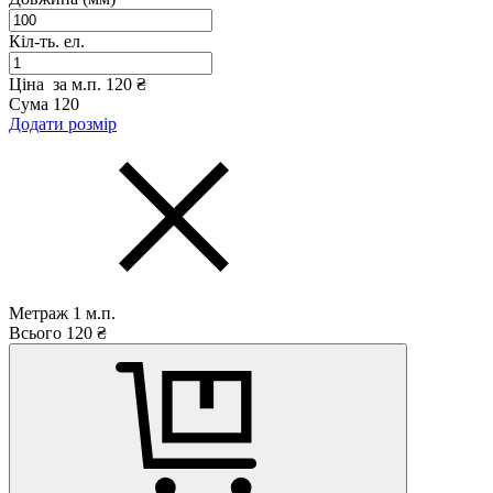
Кіл-ть. ел.
Ціна за м.п.
120 ₴
Сума
120
Додати розмір
Метраж
1
м.п.
Всього
120
₴