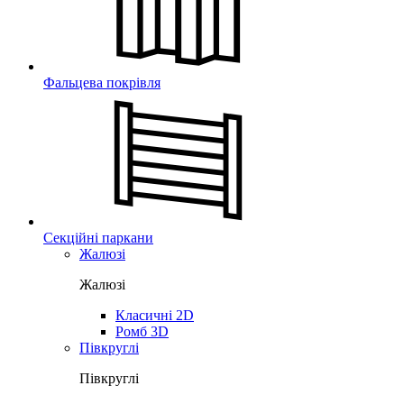
Фальцева покрівля
Секційні паркани
Жалюзі
Жалюзі
Класичні 2D
Ромб 3D
Півкруглі
Півкруглі