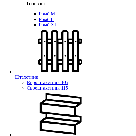
Горизонт
Ромб M
Ромб L
Ромб XL
Штахетник
Євроштахетник 105
Євроштахетник 115