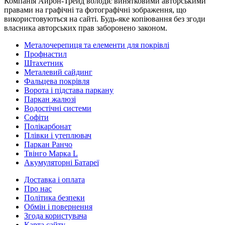
Компанія Айрон-Трейд володіє винятковими авторськими
правами на графічні та фотографічні зображення, що
використовуються на сайті. Будь-яке копіювання без згоди
власника авторських прав заборонено законом.
Металочерепиця та елементи для покрівлі
Профнастил
Штахетник
Металевий сайдинг
Фальцева покрівля
Ворота і підстава паркану
Паркан жалюзі
Водостічні системи
Софіти
Полікарбонат
Плівки і утеплювач
Паркан Ранчо
Твінго Марка L
Акумуляторні Батареї
Доставка і оплата
Про нас
Політика безпеки
Обмін і повернення
Згода користувача
Карта сайту