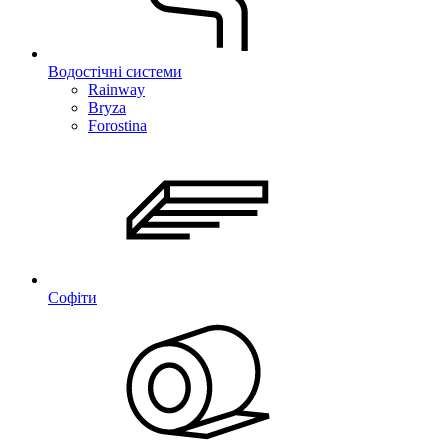
Водостічні системи
Rainway
Bryza
Forostina
Софіти