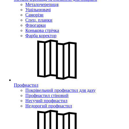
Металочерепиця
Ущільнювачі
Саморізи
Спец. планки
Флюгарки
Конькова стрічка
Фарба коректор
Профнастил
Покрівельний профнастил для даху
Профнастил стіновий
Несучий профнастил
Недорогий профнастил