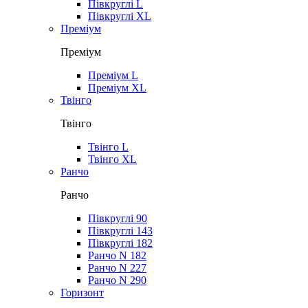
Півкруглі L
Півкруглі XL
Преміум
Преміум
Преміум L
Преміум XL
Твінго
Твінго
Твінго L
Твінго XL
Ранчо
Ранчо
Півкруглі 90
Півкруглі 143
Півкруглі 182
Ранчо N 182
Ранчо N 227
Ранчо N 290
Горизонт