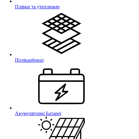
Плівки та утеплювач
Полікарбонат
Акумуляторні Батареї