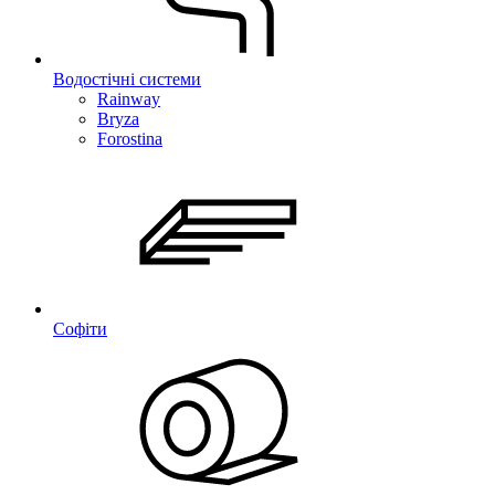
Водостічні системи
Rainway
Bryza
Forostina
Софіти