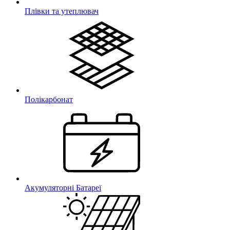
Плівки та утеплювач
Полікарбонат
Акумуляторні Батареї