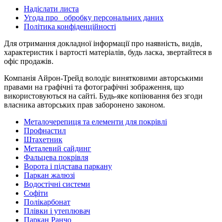
Надіслати листа
Угода про обробку персональних даних
Політика конфіденційності
Для отримання докладної інформації про наявність, видів,
характеристик і вартості матеріалів, будь ласка, звертайтеся в
офіс продажів.
Компанія Айрон-Трейд володіє винятковими авторськими
правами на графічні та фотографічні зображення, що
використовуються на сайті. Будь-яке копіювання без згоди
власника авторських прав заборонено законом.
Металочерепиця та елементи для покрівлі
Профнастил
Штахетник
Металевий сайдинг
Фальцева покрівля
Ворота і підстава паркану
Паркан жалюзі
Водостічні системи
Софіти
Полікарбонат
Плівки і утеплювач
Паркан Ранчо