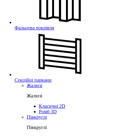
Фальцева покрівля
Секційні паркани
Жалюзі
Жалюзі
Класичні 2D
Ромб 3D
Півкруглі
Півкруглі