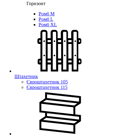
Горизонт
Ромб M
Ромб L
Ромб XL
Штахетник
Євроштахетник 105
Євроштахетник 115