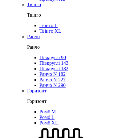
Твінго
Твінго
Твінго L
Твінго XL
Ранчо
Ранчо
Півкруглі 90
Півкруглі 143
Півкруглі 182
Ранчо N 182
Ранчо N 227
Ранчо N 290
Горизонт
Горизонт
Ромб M
Ромб L
Ромб XL