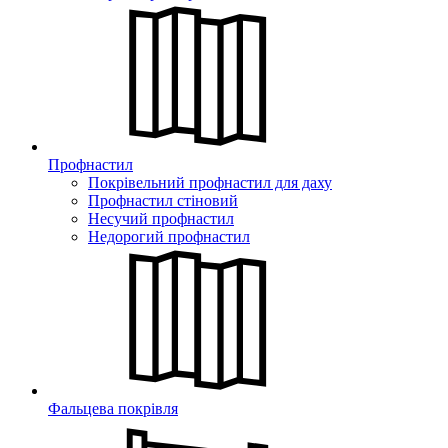
Профнастил
Покрівельний профнастил для даху
Профнастил стіновий
Несучий профнастил
Недорогий профнастил
Фальцева покрівля