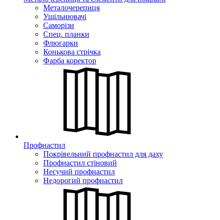
Металочерепиця
Ущільнювачі
Саморізи
Спец. планки
Флюгарки
Конькова стрічка
Фарба коректор
Профнастил
Покрівельний профнастил для даху
Профнастил стіновий
Несучий профнастил
Недорогий профнастил