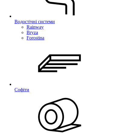
Водостічні системи
Rainway
Bryza
Forostina
Софіти