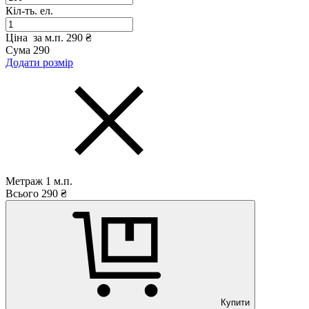
Кіл-ть. ел.
Ціна за м.п.
290 ₴
Сума
290
Додати розмір
Метраж
1
м.п.
Всього
290
₴
Купити