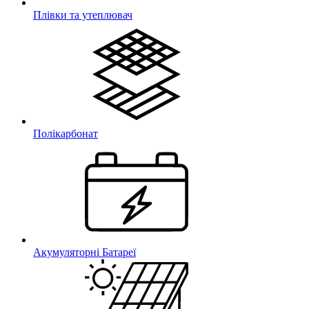
Плівки та утеплювач
Полікарбонат
Акумуляторні Батареї