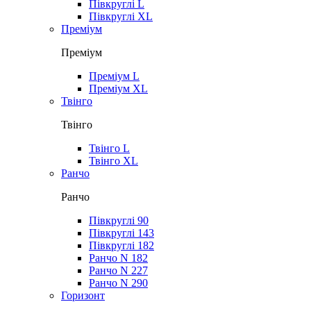
Півкруглі L
Півкруглі XL
Преміум
Преміум
Преміум L
Преміум XL
Твінго
Твінго
Твінго L
Твінго XL
Ранчо
Ранчо
Півкруглі 90
Півкруглі 143
Півкруглі 182
Ранчо N 182
Ранчо N 227
Ранчо N 290
Горизонт