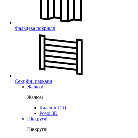
Фальцева покрівля
Секційні паркани
Жалюзі
Жалюзі
Класичні 2D
Ромб 3D
Півкруглі
Півкруглі