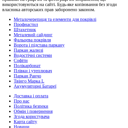
використовуються на сайті. Будь-яке копіювання без згоди
власника авторських прав заборонено законом.
Металочерепиця та елементи для покрівлі
Профнастил
Штахетник
Металевий сайдинг
Фальцева покрівля
Ворота і підстава паркану
Паркан жалюзі
Водостічні системи
Софіти
Полікарбонат
Плівки і утеплювач
Паркан Ранчо
Твінго Марка L
Акумуляторні Батареї
Доставка і оплата
Про нас
Політика безпеки
Обмін і повернення
Згода користувача
Карта сайту
Новини