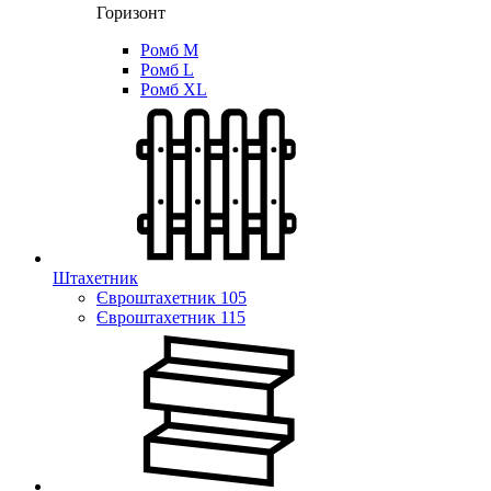
Горизонт
Ромб M
Ромб L
Ромб XL
Штахетник
Євроштахетник 105
Євроштахетник 115