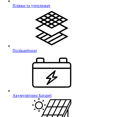
Плівки та утеплювач
Полікарбонат
Акумуляторні Батареї