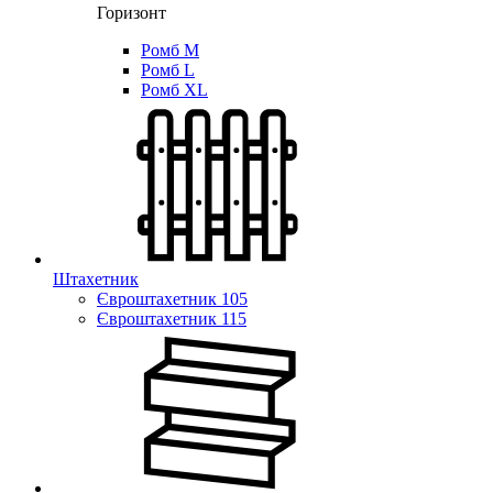
Горизонт
Ромб M
Ромб L
Ромб XL
Штахетник
Євроштахетник 105
Євроштахетник 115