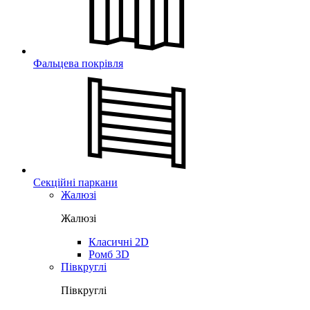
Фальцева покрівля
Секційні паркани
Жалюзі
Жалюзі
Класичні 2D
Ромб 3D
Півкруглі
Півкруглі