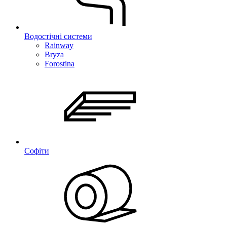
Водостічні системи
Rainway
Bryza
Forostina
Софіти