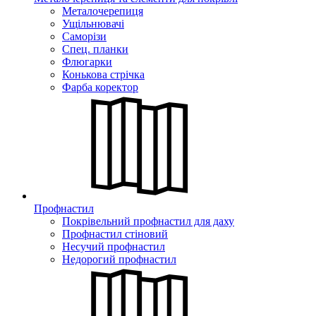
Металочерепиця
Ущільнювачі
Саморізи
Спец. планки
Флюгарки
Конькова стрічка
Фарба коректор
Профнастил
Покрівельний профнастил для даху
Профнастил стіновий
Несучий профнастил
Недорогий профнастил