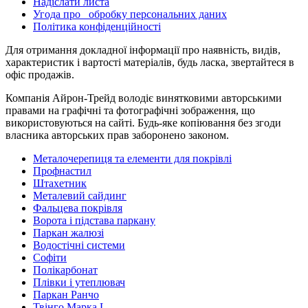
Надіслати листа
Угода про обробку персональних даних
Політика конфіденційності
Для отримання докладної інформації про наявність, видів,
характеристик і вартості матеріалів, будь ласка, звертайтеся в
офіс продажів.
Компанія Айрон-Трейд володіє винятковими авторськими
правами на графічні та фотографічні зображення, що
використовуються на сайті. Будь-яке копіювання без згоди
власника авторських прав заборонено законом.
Металочерепиця та елементи для покрівлі
Профнастил
Штахетник
Металевий сайдинг
Фальцева покрівля
Ворота і підстава паркану
Паркан жалюзі
Водостічні системи
Софіти
Полікарбонат
Плівки і утеплювач
Паркан Ранчо
Твінго Марка L