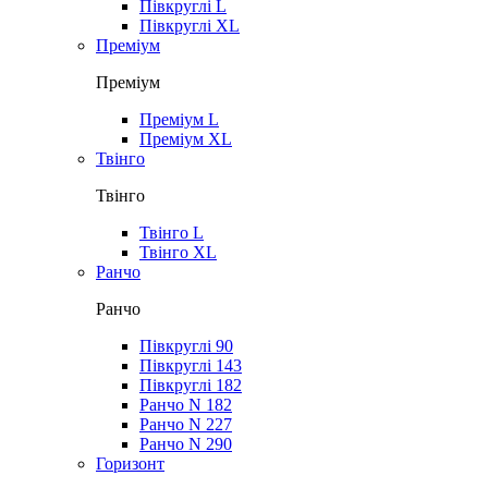
Півкруглі L
Півкруглі XL
Преміум
Преміум
Преміум L
Преміум XL
Твінго
Твінго
Твінго L
Твінго XL
Ранчо
Ранчо
Півкруглі 90
Півкруглі 143
Півкруглі 182
Ранчо N 182
Ранчо N 227
Ранчо N 290
Горизонт