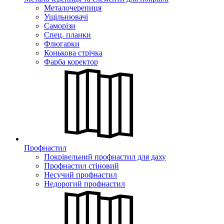
Металочерепиця
Ущільнювачі
Саморізи
Спец. планки
Флюгарки
Конькова стрічка
Фарба коректор
Профнастил
Покрівельний профнастил для даху
Профнастил стіновий
Несучий профнастил
Недорогий профнастил