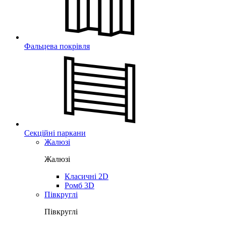
Фальцева покрівля
Секційні паркани
Жалюзі
Жалюзі
Класичні 2D
Ромб 3D
Півкруглі
Півкруглі