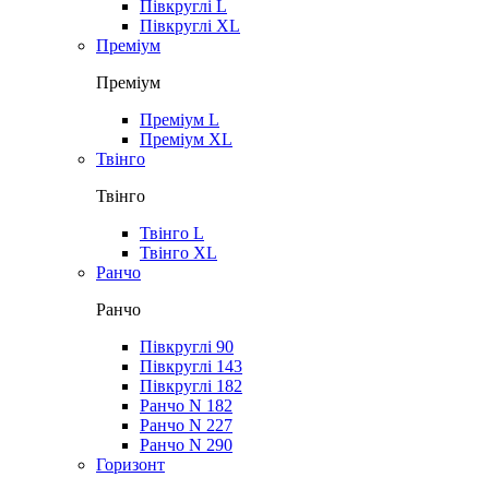
Півкруглі L
Півкруглі XL
Преміум
Преміум
Преміум L
Преміум XL
Твінго
Твінго
Твінго L
Твінго XL
Ранчо
Ранчо
Півкруглі 90
Півкруглі 143
Півкруглі 182
Ранчо N 182
Ранчо N 227
Ранчо N 290
Горизонт