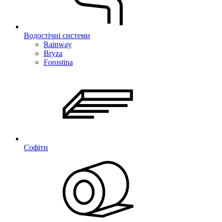
Водостічні системи
Rainway
Bryza
Forostina
Софіти