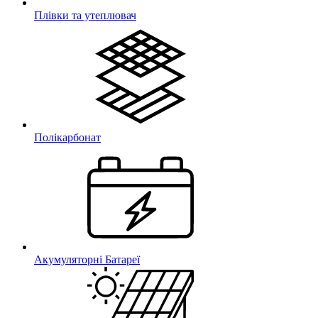
Плівки та утеплювач
Полікарбонат
Акумуляторні Батареї