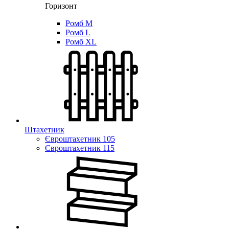
Горизонт
Ромб M
Ромб L
Ромб XL
Штахетник
Євроштахетник 105
Євроштахетник 115