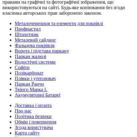
правами на графічні та фотографічні зображення, що
використовуються на сайті. Будь-яке копіювання без згоди
власника авторських прав заборонено законом.
Металочерепиця та елементи для покрівлі
Профнастил
Штахетник
Металевий сайдинг
Фальцева покрівля
Ворота і підстава паркану
Паркан жалюзі
Водостічні системи
Софіти
Полікарбонат
Плівки і утеплювач
Паркан Ранчо
Твінго Марка L
Акумуляторні Батареї
Доставка і оплата
Про нас
Політика безпеки
Обмін і повернення
Згода користувача
Карта сайту